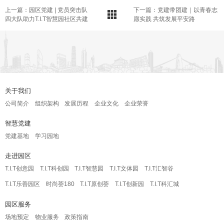
上一篇：园区党建 | 党员突击队
下一篇：党建带团建｜以青春志
四大队助力T.I.T智慧园社区共建
愿实践 共筑发展平安路
关于我们
公司简介
组织架构
发展历程
企业文化
企业荣誉
智慧党建
党建基地
学习园地
走进园区
T.I.T创意园
T.I.T科创园
T.I.T智慧园
T.I.T文体园
T.I.T汇智谷
T.I.T乐善园区
时尚荟180
T.I.T原创荟
T.I.T创新园
T.I.T科汇城
园区服务
场地预定
物业服务
政策指南