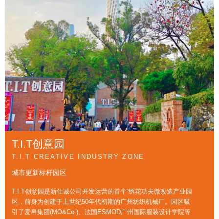
T.I.T文体园
T.I.T创意园
T.I.T文创园
T.I.T智慧园
T.I.T文体园
T.I.T创意园
T.I.T DOUBLE FISH ENTERTAINMENT & SPORTS
T.I.T CREATIVE INDUSTRY ZONE
T.I.T CULTURAL CREATIVE ZONE
T.I.T SMART ZONE
T.I.T DOUBLE FISH ENTERTAINMENT & SPORTS
T.I.T CREATIVE INDUSTRY ZONE
ZONE
ZONE
城市更新标杆园区
以文化创意为核心的文创产业园区
湾区首个双创园区
城市更新标杆园区
燕子岗体育文化产业基地
燕子岗体育文化产业基地
T.I.T创意园是新仕诚公司开发运营的首个“绣花功夫微改造产业园
T.I.T创意园是新仕诚公司开发运营的首个“绣花功夫微改造产业园
T.I.T文创园位于广州市海珠区工业大道北132号，园
T.I.T智慧园前身为始建于1958年的广州第二棉纺厂，
T.I.T双鱼数字文体产业园位于海珠区燕子岗南路，临
T.I.T双鱼数字文体产业园位于海珠区燕子岗南路，临
区，前身为创建于上世纪50年代初期的广州纺织机械厂。园区吸
区，前身为创建于上世纪50年代初期的广州纺织机械厂。园区吸
区占地面积约为4.5万平方米，总建筑面积约5万平方
传承包豪斯 风格建筑人本理念，营造阳光创展多功
近广佛线燕岗、江泰路地铁站，总占地面积约3.89万
近广佛线燕岗、江泰路地铁站，总占地面积约3.89万
引了爱帛集团(MO&Co.)、法国ESMOD广州国际服装设计学院等
引了爱帛集团(MO&Co.)、法国ESMOD广州国际服装设计学院等
米。2019年10月，新仕诚公司响应政府有关城市更
能办公空间。打造以“科创+文 创”为核心，数字经