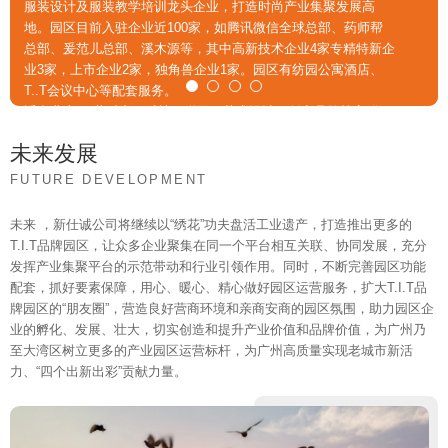
服装设计及服装教学培训龙头企业，打造时尚产业集聚发展高
服装设计及服装教学培训龙头企业，打造时尚产业集聚发展高
平方米,总建筑面积约4.77万平方米。项目定位以“体
平方米,总建筑面积约4.77万平方米。项目定位以“体
新和总部经济建设的号召，对成立于1928年的广州
济、科技创新、文化创意为主题的智慧园区。吸引了
地。园区目前入驻企业近100家，如腾讯微信全球总部、药师帮
地。园区目前入驻企业近100家，如腾讯微信全球总部、药师帮
育+”为中心，融合“人工智能、运动体验、数字经济、
育+”为中心，融合“人工智能、运动体验、数字经济、
市虎头电池集团有限公司（主体为广州电池厂)地块
无忧传媒、小鸡快跑、砹脉数字营销、中科环保、互
总部、爰范儿总部、溪木源等，其中高新技术企业4家专精特新企
总部、爰范儿总部、溪木源等，其中高新技术企业4家专精特新企
服务配套”为一体，打造体育文化创意产业生态圈。
服务配套”为一体，打造体育文化创意产业生态圈。
业3家，上市企业2家，独角兽企业1家。园区有纺园公寓酒店、
以“绣花功夫”进行升级改造，将其打造成为以文化创
爱科技等近90家优 质企业入驻。
业3家，上市企业2家，独角兽企业1家。园区有纺园公寓酒店、
目前已进驻川+直播基地、原典集团、康必健集团、
目前已进驻川+直播基地、原典集团、康必健集团、
T..T会议中心等配套服务。
T..T会议中心等配套服务。
意为核心的文创产业园区。
接轨粤港澳智能生态产业，园区内的超级城市客厅，
亚洲牌食品、诚通球馆等优质企业。园区有会议中
亚洲牌食品、诚通球馆等优质企业。园区有会议中
适合业态:服装时尚、科技互联网、艺术设计、创意品牌等客群。
适合业态:服装时尚、科技互联网、艺术设计、创意品牌等客群。
项目以“人文、创新、科技、生态”四元互动机制为特
融合“生态” 和社交”概念，将办公、咖啡、健身、广州
心、户外运动场地等配套服务。
心、户外运动场地等配套服务。
色,结合服务配套，打造完整的文化创业创新生态体
图书馆艺术分馆和路演厅融合 为一体，为园区企业
未来发展
系，实现“文创企业聚集，文创产业完善、研究优
及周边居民提供升级配套服务。
FUTURE DEVELOPMENT
先、园区科技高端、服务一流、人才高地”的发展目
适合业态:文化创意、大健康、新材料、智能制造、
标，擦亮海珠文化名片。
云计算、文创设计 等客群。
未来 ，新仕诚公司将继续以“绣花”功夫盘活工业遗产，打造推出更多的
T.I.T文创园秉承城市绿洲、与城市一同森呼吸的设计
T.I.T品牌园区，让众多企业聚集在同一个平台相互关联、协同发展，充分
发挥产业集聚平台的示范带动和行业引领作用。同时，不断完善园区功能
理念，致力于打造城区私密花园式有氧办公园区。同
配套，抓好要素保障，用心、暖心、精心做好园区运营服务，扩大T.I.T品
时，园区以科学的规划理念，完善的配套设施，24小
牌园区的“朋友圈”，营造良好营商环境和亲商安商的园区氛围，助力园区企
时精“芯”全场景服务。实现服务零距离，为入驻企业
业的孵化、发展、壮大，切实创造和提升产业价值和品牌价值，为广州乃
提供精心、舒心、放心的工作环境。
至大湾区树立更多的产业园区运营标杆，为广州高质量实现老城市新活
绝佳的地理位置、完善的项目配套、优质的行业共享
力、“四个出新出彩”贡献力量。
资源，吸引了一批深耕于文化创意产业的客户入驻。
目前园区入住企业有广州虎头电池集团有限公司、广
州乐高科技发展有限公司、广东乡伴文化旅游投资有