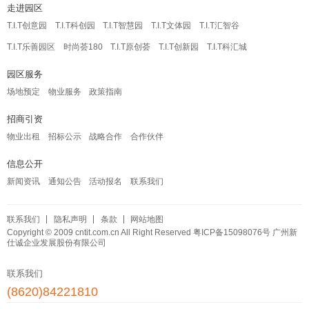
走进园区
T.I.T创意园
T.I.T科创园
T.I.T智慧园
T.I.T文体园
T.I.T汇智谷
T.I.T乐善园区
时尚荟180
T.I.T原创荟
T.I.T创新园
T.I.T科汇城
园区服务
场地预定
物业服务
政策指南
招商引资
物业出租
招标公示
战略合作
合作伙伴
信息公开
新闻资讯
通知公告
活动报名
联系我们
联系我们
隐私声明
条款
网站地图
Copyright © 2009 cntit.com.cn All Right Reserved
粤ICP备15098076号
广州新
仕诚企业发展股份有限公司
联系我们
(8620)84221810