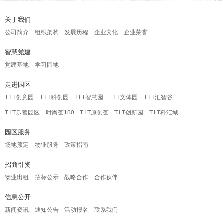
关于我们
公司简介
组织架构
发展历程
企业文化
企业荣誉
智慧党建
党建基地
学习园地
走进园区
T.I.T创意园
T.I.T科创园
T.I.T智慧园
T.I.T文体园
T.I.T汇智谷
T.I.T乐善园区
时尚荟180
T.I.T原创荟
T.I.T创新园
T.I.T科汇城
园区服务
场地预定
物业服务
政策指南
招商引资
物业出租
招标公示
战略合作
合作伙伴
信息公开
新闻资讯
通知公告
活动报名
联系我们