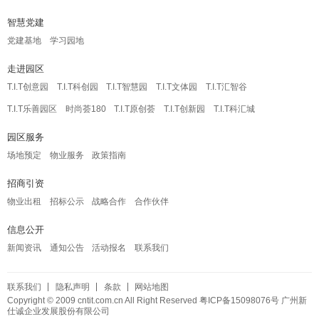
智慧党建
党建基地
学习园地
走进园区
T.I.T创意园
T.I.T科创园
T.I.T智慧园
T.I.T文体园
T.I.T汇智谷
T.I.T乐善园区
时尚荟180
T.I.T原创荟
T.I.T创新园
T.I.T科汇城
园区服务
场地预定
物业服务
政策指南
招商引资
物业出租
招标公示
战略合作
合作伙伴
信息公开
新闻资讯
通知公告
活动报名
联系我们
联系我们
隐私声明
条款
网站地图
Copyright © 2009 cntit.com.cn All Right Reserved
粤ICP备15098076号
广州新
仕诚企业发展股份有限公司