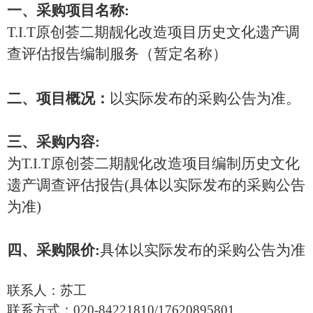
一、采购项目名称
:
T.I.T原创荟二期靓化改造
项目历史文化遗产调
查评估报告编制服务
（
暂定名称
）
二、项目概况：
以实际
发布
的采购公告
为准
。
三
、采购
内容
:
为
T.I.T原创荟二期靓化改造
项目
编制
历史文化
遗产调查评估报告
(
具体以
实际发布
的采购公告
为准
)
四
、采购限价
:
具体以
实际发布
的采购公告
为准
联系人：苏
工
联系方式：
020-84221810
/17620895801