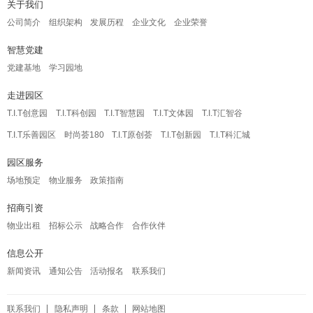
关于我们
公司简介
组织架构
发展历程
企业文化
企业荣誉
智慧党建
党建基地
学习园地
走进园区
T.I.T创意园
T.I.T科创园
T.I.T智慧园
T.I.T文体园
T.I.T汇智谷
T.I.T乐善园区
时尚荟180
T.I.T原创荟
T.I.T创新园
T.I.T科汇城
园区服务
场地预定
物业服务
政策指南
招商引资
物业出租
招标公示
战略合作
合作伙伴
信息公开
新闻资讯
通知公告
活动报名
联系我们
联系我们
隐私声明
条款
网站地图