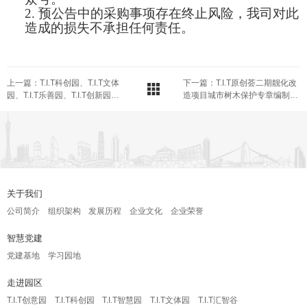
2.
预公告中的采购事项存在终止风险，我司对此
造成的损失不承担任何责任。
上一篇：T.I.T科创园、T.I.T文体
下一篇：T.I.T原创荟二期靓化改
园、T.I.T乐善园、T.I.T创新园年
造项目城市树木保护专章编制服
度物业装饰装修工程采购预公告
务采购预公告
关于我们
公司简介
组织架构
发展历程
企业文化
企业荣誉
智慧党建
党建基地
学习园地
走进园区
T.I.T创意园
T.I.T科创园
T.I.T智慧园
T.I.T文体园
T.I.T汇智谷