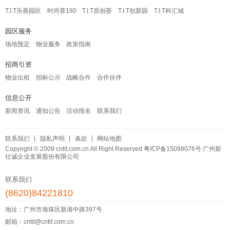
T.I.T乐善园区
时尚荟180
T.I.T原创荟
T.I.T创新园
T.I.T科汇城
园区服务
场地预定
物业服务
政策指南
招商引资
物业出租
招标公示
战略合作
合作伙伴
信息公开
新闻资讯
通知公告
活动报名
联系我们
联系我们
隐私声明
条款
网站地图
Copyright © 2009 cntit.com.cn All Right Reserved
粤ICP备15098076号
广州新
仕诚企业发展股份有限公司
联系我们
(8620)84221810
地址：广州市海珠区新港中路397号
邮箱：cntit@cntit.com.cn