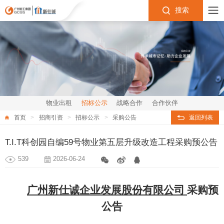
搜索
物业出租
招标公示
战略合作
合作伙伴
首页
招商引资
招标公示
采购公告
返回列表
T.I.T科创园自编59号物业第五层升级改造工程采购预公告
539
2026-06-24
广州新仕诚企业发展股份有限公司
采购预
公告