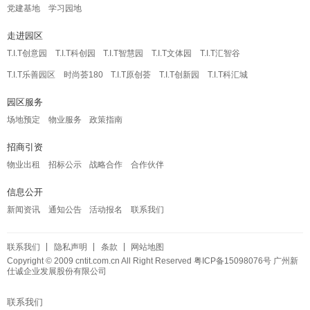
党建基地
学习园地
走进园区
T.I.T创意园
T.I.T科创园
T.I.T智慧园
T.I.T文体园
T.I.T汇智谷
T.I.T乐善园区
时尚荟180
T.I.T原创荟
T.I.T创新园
T.I.T科汇城
园区服务
场地预定
物业服务
政策指南
招商引资
物业出租
招标公示
战略合作
合作伙伴
信息公开
新闻资讯
通知公告
活动报名
联系我们
联系我们
隐私声明
条款
网站地图
Copyright © 2009 cntit.com.cn All Right Reserved
粤ICP备15098076号
广州新
仕诚企业发展股份有限公司
联系我们