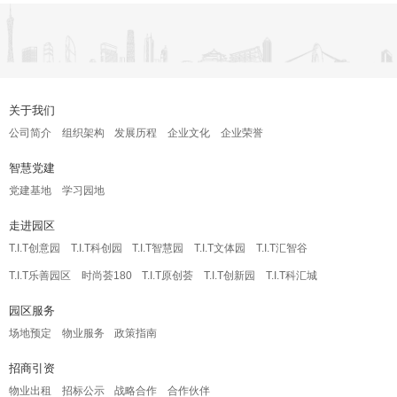
关于我们
公司简介
组织架构
发展历程
企业文化
企业荣誉
智慧党建
党建基地
学习园地
走进园区
T.I.T创意园
T.I.T科创园
T.I.T智慧园
T.I.T文体园
T.I.T汇智谷
T.I.T乐善园区
时尚荟180
T.I.T原创荟
T.I.T创新园
T.I.T科汇城
园区服务
场地预定
物业服务
政策指南
招商引资
物业出租
招标公示
战略合作
合作伙伴