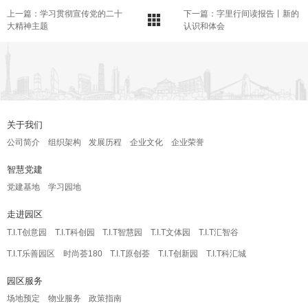
上一篇：学习贯彻宣传党的二十
下一篇：字里行间读报告丨新的
大精神主题
认识和体会
关于我们
公司简介
组织架构
发展历程
企业文化
企业荣誉
智慧党建
党建基地
学习园地
走进园区
T.I.T创意园
T.I.T科创园
T.I.T智慧园
T.I.T文体园
T.I.T汇智谷
T.I.T乐善园区
时尚荟180
T.I.T原创荟
T.I.T创新园
T.I.T科汇城
园区服务
场地预定
物业服务
政策指南