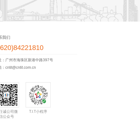
系我们
8620)84221810
址：广州市海珠区新港中路397号
cntit@cntit.com.cn
仕诚公司微
T.I.T小程序
信公众号