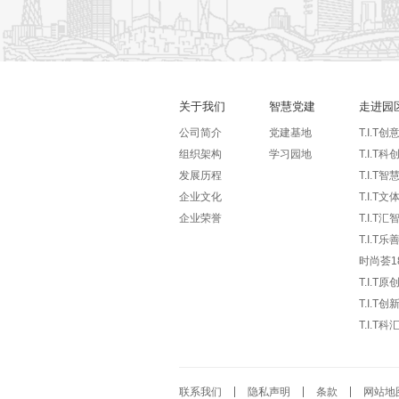
关于我们
智慧党建
走进园
公司简介
党建基地
T.I.T创
组织架构
学习园地
T.I.T科
发展历程
T.I.T智
企业文化
T.I.T文
企业荣誉
T.I.T汇
T.I.T
时尚荟1
T.I.T原
T.I.T创
T.I.T科
联系我们
隐私声明
条款
网站地