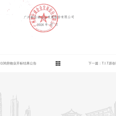
1栋B108房物业开标结果公告
下一篇：T.I.T原