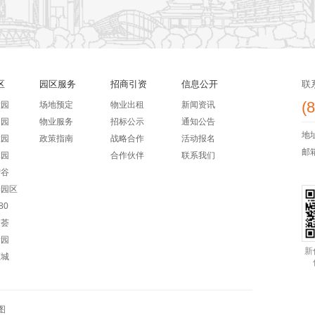
区
园区服务
招商引资
信息公开
联
(
意园
场地预定
物业出租
新闻资讯
创园
物业服务
招标公示
通知公告
地
慧园
政策指南
战略合作
活动报名
邮箱：
体园
合作伙伴
联系我们
智谷
乐善园区
80
创荟
新园
新
汇城
图