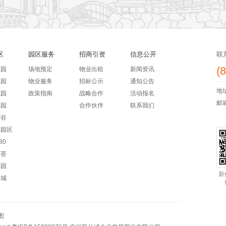
区
园区服务
招商引资
信息公开
联
(
意园
场地预定
物业出租
新闻资讯
创园
物业服务
招标公示
通知公告
地
慧园
政策指南
战略合作
活动报名
邮箱：
体园
合作伙伴
联系我们
智谷
乐善园区
80
创荟
新园
新
汇城
图