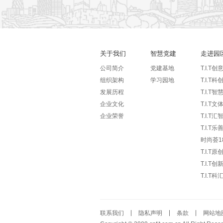
关于我们
智慧党建
走进园
公司简介
党建基地
T.I.T创
组织架构
学习园地
T.I.T科
发展历程
T.I.T智
企业文化
T.I.T文
企业荣誉
T.I.T汇
T.I.T
时尚荟1
T.I.T原
T.I.T创
T.I.T科
联系我们
隐私声明
条款
网站地