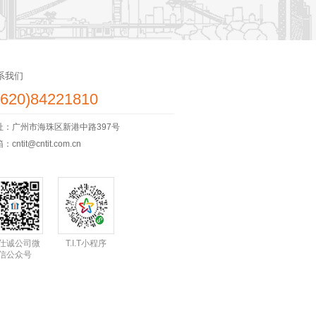
系我们
8620)84221810
址：广州市海珠区新港中路397号
cntit@cntit.com.cn
仕诚公司微
T.I.T小程序
信公众号