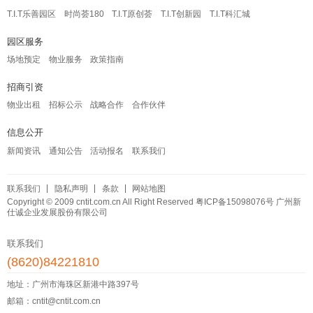
T.I.T乐善园区
时尚荟180
T.I.T原创荟
T.I.T创新园
T.I.T科汇城
园区服务
场地预定
物业服务
政策指南
招商引资
物业出租
招标公示
战略合作
合作伙伴
信息公开
新闻资讯
通知公告
活动报名
联系我们
联系我们
隐私声明
条款
网站地图
Copyright © 2009 cntit.com.cn All Right Reserved
粤ICP备15098076号
广州新
仕诚企业发展股份有限公司
联系我们
(8620)84221810
地址：广州市海珠区新港中路397号
邮箱：cntit@cntit.com.cn