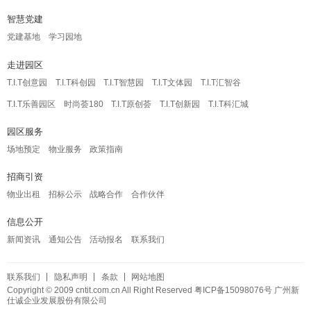
智慧党建
党建基地
学习园地
走进园区
T.I.T创意园
T.I.T科创园
T.I.T智慧园
T.I.T文体园
T.I.T汇智谷
T.I.T乐善园区
时尚荟180
T.I.T原创荟
T.I.T创新园
T.I.T科汇城
园区服务
场地预定
物业服务
政策指南
招商引资
物业出租
招标公示
战略合作
合作伙伴
信息公开
新闻资讯
通知公告
活动报名
联系我们
联系我们
隐私声明
条款
网站地图
Copyright © 2009 cntit.com.cn All Right Reserved
粤ICP备15098076号
广州新
仕诚企业发展股份有限公司