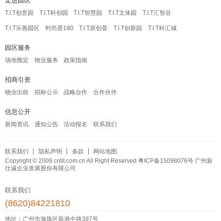
走进园区
T.I.T创意园
T.I.T科创园
T.I.T智慧园
T.I.T文体园
T.I.T汇智谷
T.I.T乐善园区
时尚荟180
T.I.T原创荟
T.I.T创新园
T.I.T科汇城
园区服务
场地预定
物业服务
政策指南
招商引资
物业出租
招标公示
战略合作
合作伙伴
信息公开
新闻资讯
通知公告
活动报名
联系我们
联系我们
隐私声明
条款
网站地图
Copyright © 2009 cntit.com.cn All Right Reserved
粤ICP备15098076号
广州新
仕诚企业发展股份有限公司
联系我们
(8620)84221810
地址：广州市海珠区新港中路397号