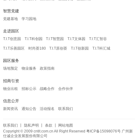
智慧党建
党建基地
学习园地
走进园区
T.I.T创意园
T.I.T科创园
T.I.T智慧园
T.I.T文体园
T.I.T汇智谷
T.I.T乐善园区
时尚荟180
T.I.T原创荟
T.I.T创新园
T.I.T科汇城
园区服务
场地预定
物业服务
政策指南
招商引资
物业出租
招标公示
战略合作
合作伙伴
信息公开
新闻资讯
通知公告
活动报名
联系我们
联系我们
隐私声明
条款
网站地图
Copyright © 2009 cntit.com.cn All Right Reserved
粤ICP备15098076号
广州新
仕诚企业发展股份有限公司