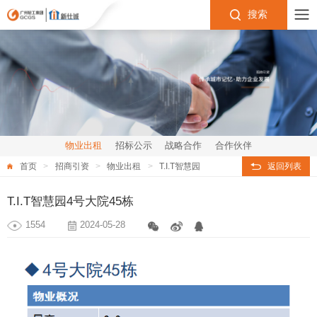
搜索
物业出租
招标公示
战略合作
合作伙伴
首页
招商引资
物业出租
T.I.T智慧园
返回列表
T.I.T智慧园4号大院45栋
1554
2024-05-28