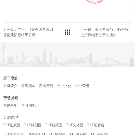
上一篇：广州T.I.T文创园自编51
下一篇：关于自编47、48号物
号物业招标结果公示
业招标结果公示的通知
关于我们
公司简介
组织架构
发展历程
企业文化
企业荣誉
智慧党建
党建基地
学习园地
走进园区
T.I.T创意园
T.I.T科创园
T.I.T智慧园
T.I.T文体园
T.I.T汇智谷
T.I.T乐善园区
时尚荟180
T.I.T原创荟
T.I.T创新园
T.I.T科汇城