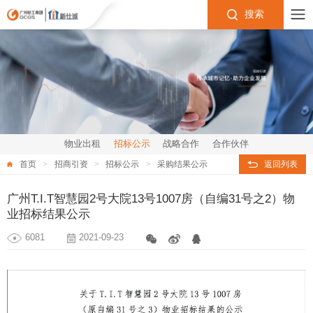
搜索
物业出租
招标公示
战略合作
合作伙伴
首页
招商引资
招标公示
采购结果公示
返回列表
广州T.I.T智慧园2号大院13号1007房（自编31号之2）物
业招标结果公示
6081
2021-09-23