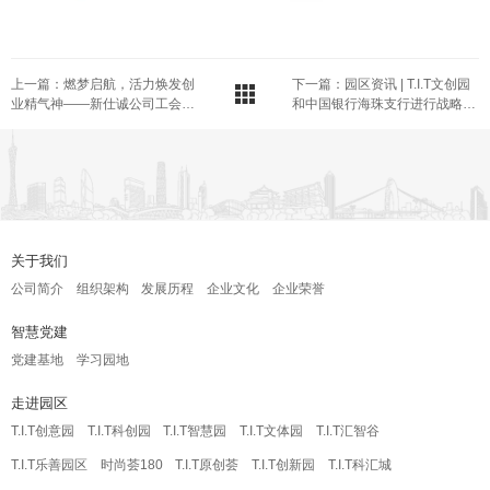
上一篇：燃梦启航，活力焕发创
下一篇：园区资讯 | T.I.T文创园
业精气神——新仕诚公司工会
和中国银行海珠支行进行战略协
2024年秋游活动
议签约
关于我们
公司简介
组织架构
发展历程
企业文化
企业荣誉
智慧党建
党建基地
学习园地
走进园区
T.I.T创意园
T.I.T科创园
T.I.T智慧园
T.I.T文体园
T.I.T汇智谷
T.I.T乐善园区
时尚荟180
T.I.T原创荟
T.I.T创新园
T.I.T科汇城