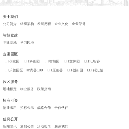
关于我们
公司简介
组织架构
发展历程
企业文化
企业荣誉
智慧党建
党建基地
学习园地
走进园区
T.I.T创意园
T.I.T科创园
T.I.T智慧园
T.I.T文体园
T.I.T汇智谷
T.I.T乐善园区
时尚荟180
T.I.T原创荟
T.I.T创新园
T.I.T科汇城
园区服务
场地预定
物业服务
政策指南
招商引资
物业出租
招标公示
战略合作
合作伙伴
信息公开
新闻资讯
通知公告
活动报名
联系我们