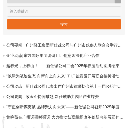
公司要闻 | 广州轻工集团新仕诚公司与广州市残疾人联合会举行新瑞路6号项目签约仪式
企业动态|东方国际集团调研T.I.T创意园深化产业合作
趁春光，上春山！——新仕诚公司工会2025年春游活动圆满结束
“以绿为笔绘生态 向新向上向未来” T.I.T创意园开展联合植树活动
公司动态 | 新仕诚公司代表出席广州市律师协会第十一届公职与公司律师工作委员会第一次全体委员会议
公司要闻 | 政金企协同破题 新仕诚助力园区产业蝶变
“守正创新谋突破 品牌聚力向未来”——新仕诚公司召开2025年度品牌宣传工作会议
黄晓薇在广州调研时强调 大力推动妇联组织改革创新向基层延伸向纵深发展