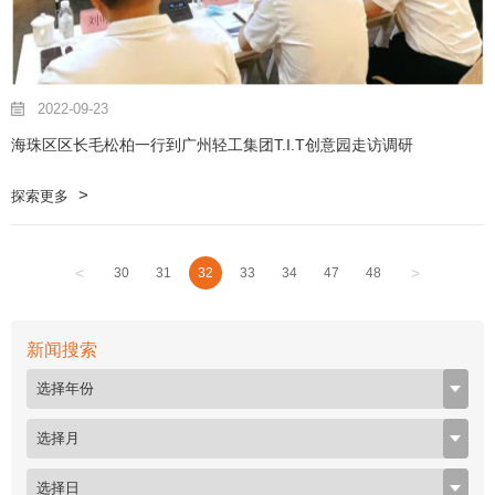
2022-09-23
海珠区区长毛松柏一行到广州轻工集团T.I.T创意园走访调研
探索更多
<
>
30
31
32
33
34
47
48
新闻搜索
选择年份
选择月
选择日