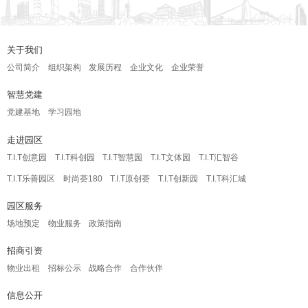
关于我们
公司简介
组织架构
发展历程
企业文化
企业荣誉
智慧党建
党建基地
学习园地
走进园区
T.I.T创意园
T.I.T科创园
T.I.T智慧园
T.I.T文体园
T.I.T汇智谷
T.I.T乐善园区
时尚荟180
T.I.T原创荟
T.I.T创新园
T.I.T科汇城
园区服务
场地预定
物业服务
政策指南
招商引资
物业出租
招标公示
战略合作
合作伙伴
信息公开