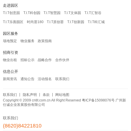
走进园区
T.I.T创意园
T.I.T科创园
T.I.T智慧园
T.I.T文体园
T.I.T汇智谷
T.I.T乐善园区
时尚荟180
T.I.T原创荟
T.I.T创新园
T.I.T科汇城
园区服务
场地预定
物业服务
政策指南
招商引资
物业出租
招标公示
战略合作
合作伙伴
信息公开
新闻资讯
通知公告
活动报名
联系我们
联系我们
隐私声明
条款
网站地图
Copyright © 2009 cntit.com.cn All Right Reserved
粤ICP备15098076号
广州新
仕诚企业发展股份有限公司
联系我们
(8620)84221810