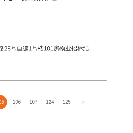
T.I.T双鱼文体园燕子岗南路28号自编1号楼101房物业招标结果公告
>
05
106
107
124
125