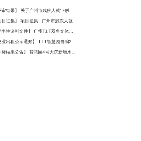
【评审结果】 关于广州市残疾人就业创业孵化暨木棉花智汇助残示范基地第一批入驻项目评审结果的公示
【项目征集】 项目征集 | 广州市残疾人就业创业孵化暨木棉花智汇助残示范基地项目征集公告
【竞争性谈判文件】 广州T.I.T双鱼文体数字产业园燕子岗南路13号羽毛球馆合作运营项目竞争性谈判文件
【物业出租公示通知】 T.I.T智慧园自编24号之6物业出租公示通知
【中标结果公告】 智慧园4号大院新增水泵喷淋及火灾报警系统工程中标结果公告