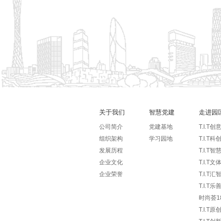
关于我们
智慧党建
走进园
公司简介
党建基地
T.I.T创
组织架构
学习园地
T.I.T科
发展历程
T.I.T智
企业文化
T.I.T文
企业荣誉
T.I.T汇
T.I.T
时尚荟1
T.I.T原