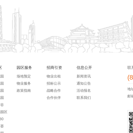
区
园区服务
招商引资
信息公开
联
(
意园
场地预定
物业出租
新闻资讯
创园
物业服务
招标公示
通知公告
地
慧园
政策指南
战略合作
活动报名
邮箱：
体园
合作伙伴
联系我们
智谷
乐善园区
80
创荟