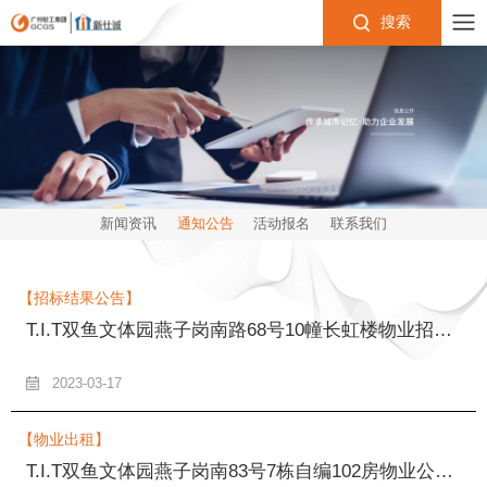
搜索
新闻资讯
通知公告
活动报名
联系我们
【招标结果公告】
T.I.T双鱼文体园燕子岗南路68号10幢长虹楼物业招标结果公告
2023-03-17
【物业出租】
T.I.T双鱼文体园燕子岗南83号7栋自编102房物业公开招租