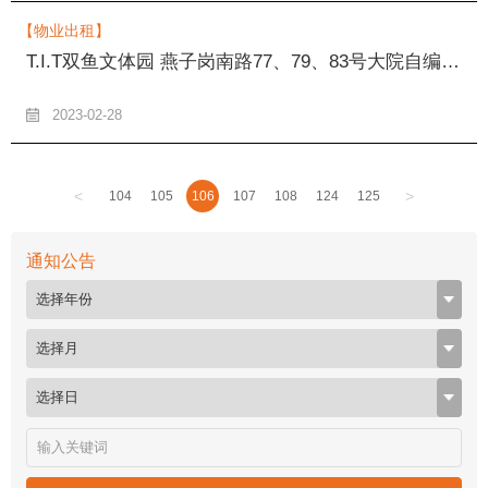
【物业出租】
T.I.T双鱼文体园 燕子岗南路77、79、83号大院自编4、5号自编202房物业公开招租
2023-02-28
<
>
104
105
106
107
108
124
125
通知公告
选择年份
选择月
选择日