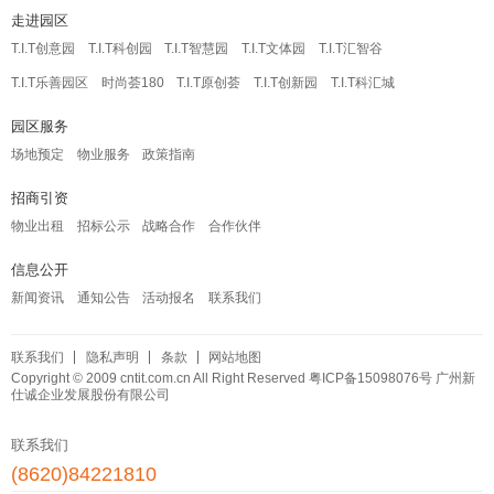
走进园区
T.I.T创意园
T.I.T科创园
T.I.T智慧园
T.I.T文体园
T.I.T汇智谷
T.I.T乐善园区
时尚荟180
T.I.T原创荟
T.I.T创新园
T.I.T科汇城
园区服务
场地预定
物业服务
政策指南
招商引资
物业出租
招标公示
战略合作
合作伙伴
信息公开
新闻资讯
通知公告
活动报名
联系我们
联系我们
隐私声明
条款
网站地图
Copyright © 2009 cntit.com.cn All Right Reserved
粤ICP备15098076号
广州新
仕诚企业发展股份有限公司
联系我们
(8620)84221810