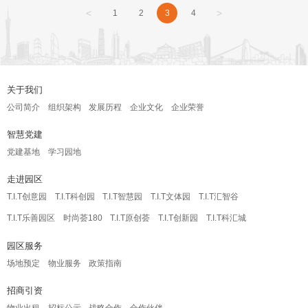
<
>
1
2
3
4
关于我们
公司简介
组织架构
发展历程
企业文化
企业荣誉
智慧党建
党建基地
学习园地
走进园区
T.I.T创意园
T.I.T科创园
T.I.T智慧园
T.I.T文体园
T.I.T汇智谷
T.I.T乐善园区
时尚荟180
T.I.T原创荟
T.I.T创新园
T.I.T科汇城
园区服务
场地预定
物业服务
政策指南
招商引资
物业出租
招标公示
战略合作
合作伙伴