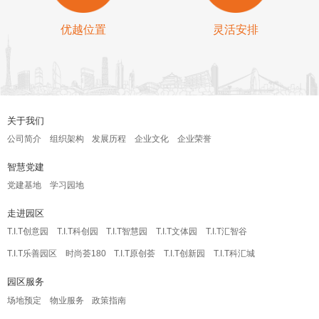
优越位置
灵活安排
关于我们
公司简介
组织架构
发展历程
企业文化
企业荣誉
智慧党建
党建基地
学习园地
走进园区
T.I.T创意园
T.I.T科创园
T.I.T智慧园
T.I.T文体园
T.I.T汇智谷
T.I.T乐善园区
时尚荟180
T.I.T原创荟
T.I.T创新园
T.I.T科汇城
园区服务
场地预定
物业服务
政策指南