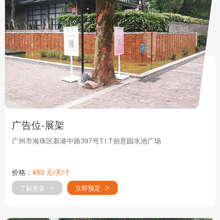
广告位-展架
广州市海珠区新港中路397号T.I.T创意园水池广场
价格：
¥80 元/天/个
了解更多
立即预定